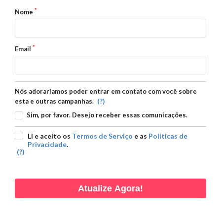
Nome
Email
Nós adoraríamos poder entrar em contato com você sobre
(?)
esta e outras campanhas.
Sim, por favor. Desejo receber essas comunicações.
Li e aceito os
Termos de Serviço
e as
Políticas de
Privacidade
.
(?)
Atualize Agora!