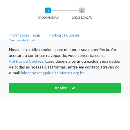
DADOS PESSOAIS
DADOS DOAÇÃO
Informações Fiscais
Política de Cookies
Termos de Serviço
Aldeias Infantis SOS Brasil® Todos os direitos reservados
Nosso site utiliza cookies para melhorar sua experiência. Ao
aceitar ou continuar navegando, você concorda com a
Política de Cookies
. Caso deseje alterar ou excluir seus dados
de todas as nossas plataformas, entre em contato através do
e-mail
faleconosco@aldeiasinfantis.org.br
.
Aceito