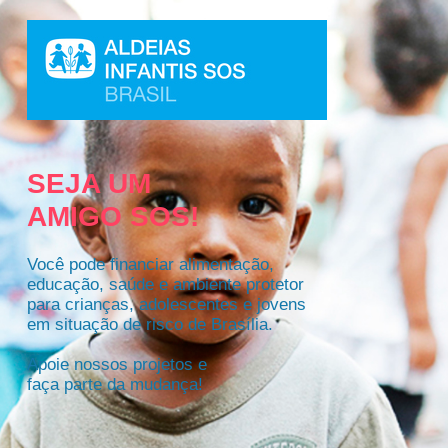
SEJA UM
AMIGO SOS!
Você pode financiar alimentação,
educação, saúde e ambiente protetor
para crianças, adolescentes e jovens
em situação de risco de Brasília.
Apoie nossos projetos e
faça parte da mudança!