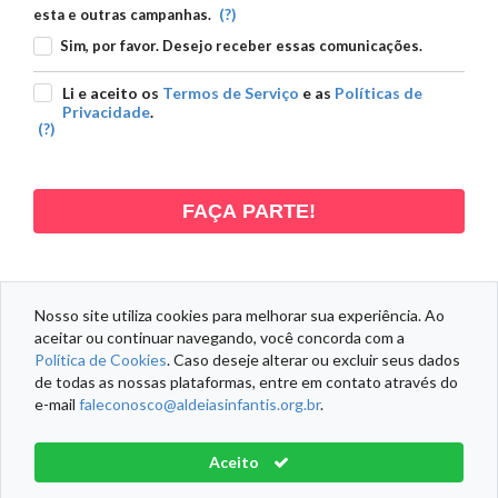
(?)
esta e outras campanhas.
Sim, por favor. Desejo receber essas comunicações.
Li e aceito os
Termos de Serviço
e as
Políticas de
Privacidade
.
(?)
FAÇA PARTE!
Nosso site utiliza cookies para melhorar sua experiência. Ao
aceitar ou continuar navegando, você concorda com a
DADOS PESSOAIS
DADOS DOAÇÃO
DADOS ENDEREÇO
Política de Cookies
. Caso deseje alterar ou excluir seus dados
de todas as nossas plataformas, entre em contato através do
e-mail
faleconosco@aldeiasinfantis.org.br
.
Informações Fiscais
Política de Cookies
Termos de Serviço
Aceito
Aldeias Infantis SOS Brasil® Todos os direitos reservados