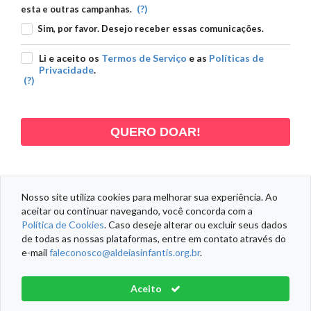
(?)
esta e outras campanhas.
Sim, por favor. Desejo receber essas comunicações.
Li e aceito os
Termos de Serviço
e as
Políticas de
Privacidade
.
(?)
QUERO DOAR!
Nosso site utiliza cookies para melhorar sua experiência. Ao
aceitar ou continuar navegando, você concorda com a
DADOS PESSOAIS
DADOS DOAÇÃO
DADOS ENDEREÇO
Política de Cookies
. Caso deseje alterar ou excluir seus dados
de todas as nossas plataformas, entre em contato através do
e-mail
faleconosco@aldeiasinfantis.org.br
.
Informações Fiscais
Política de Cookies
Termos de Serviço
Aceito
Aldeias Infantis SOS Brasil® Todos os direitos reservados