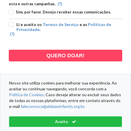
(?)
esta e outras campanhas.
Sim, por favor. Desejo receber essas comunicações.
Li e aceito os
Termos de Serviço
e as
Políticas de
Privacidade
.
(?)
QUERO DOAR!
Nosso site utiliza cookies para melhorar sua experiência. Ao
aceitar ou continuar navegando, você concorda com a
DADOS PESSOAIS
DADOS DOAÇÃO
DADOS ENDEREÇO
Política de Cookies
. Caso deseje alterar ou excluir seus dados
de todas as nossas plataformas, entre em contato através do
e-mail
faleconosco@aldeiasinfantis.org.br
.
Informações Fiscais
Política de Cookies
Termos de Serviço
Aceito
Aldeias Infantis SOS Brasil® Todos os direitos reservados