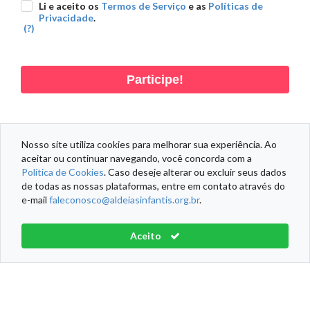
Li e aceito os
Termos de Serviço
e as
Políticas de
Privacidade
.
(?)
Participe!
Nosso site utiliza cookies para melhorar sua experiência. Ao
aceitar ou continuar navegando, você concorda com a
DADOS PESSOAIS
DADOS DOAÇÃO
DADOS ENDEREÇO
Política de Cookies
. Caso deseje alterar ou excluir seus dados
de todas as nossas plataformas, entre em contato através do
e-mail
faleconosco@aldeiasinfantis.org.br
.
Informações Fiscais
Política de Cookies
Termos de Serviço
Aceito
Aldeias Infantis SOS Brasil® Todos os direitos reservados