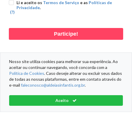
Li e aceito os
Termos de Serviço
e as
Políticas de
Privacidade
.
(?)
Participe!
Nosso site utiliza cookies para melhorar sua experiência. Ao
aceitar ou continuar navegando, você concorda com a
DADOS PESSOAIS
DADOS DOAÇÃO
DADOS ENDEREÇO
Política de Cookies
. Caso deseje alterar ou excluir seus dados
de todas as nossas plataformas, entre em contato através do
e-mail
faleconosco@aldeiasinfantis.org.br
.
Informações Fiscais
Política de Cookies
Termos de Serviço
Aceito
Aldeias Infantis SOS Brasil® Todos os direitos reservados