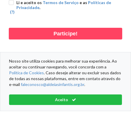
Li e aceito os
Termos de Serviço
e as
Políticas de
Privacidade
.
(?)
Participe!
Nosso site utiliza cookies para melhorar sua experiência. Ao
aceitar ou continuar navegando, você concorda com a
DADOS PESSOAIS
DADOS DOAÇÃO
DADOS ENDEREÇO
Política de Cookies
. Caso deseje alterar ou excluir seus dados
de todas as nossas plataformas, entre em contato através do
e-mail
faleconosco@aldeiasinfantis.org.br
.
Informações Fiscais
Política de Cookies
Termos de Serviço
Aceito
Aldeias Infantis SOS Brasil® Todos os direitos reservados