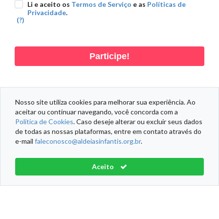
Li e aceito os
Termos de Serviço
e as
Políticas de
Privacidade
.
(?)
Participe!
Nosso site utiliza cookies para melhorar sua experiência. Ao
aceitar ou continuar navegando, você concorda com a
DADOS PESSOAIS
DADOS DOAÇÃO
DADOS ENDEREÇO
Política de Cookies
. Caso deseje alterar ou excluir seus dados
de todas as nossas plataformas, entre em contato através do
e-mail
faleconosco@aldeiasinfantis.org.br
.
Informações Fiscais
Política de Cookies
Termos de Serviço
Aceito
Aldeias Infantis SOS Brasil® Todos os direitos reservados