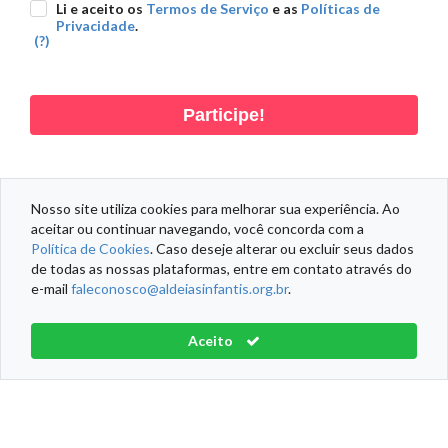
Li e aceito os
Termos de Serviço
e as
Políticas de
Privacidade
.
(?)
Participe!
Nosso site utiliza cookies para melhorar sua experiência. Ao
aceitar ou continuar navegando, você concorda com a
DADOS PESSOAIS
DADOS DOAÇÃO
DADOS ENDEREÇO
Política de Cookies
. Caso deseje alterar ou excluir seus dados
de todas as nossas plataformas, entre em contato através do
e-mail
faleconosco@aldeiasinfantis.org.br
.
Informações Fiscais
Política de Cookies
Termos de Serviço
Aceito
Aldeias Infantis SOS Brasil® Todos os direitos reservados