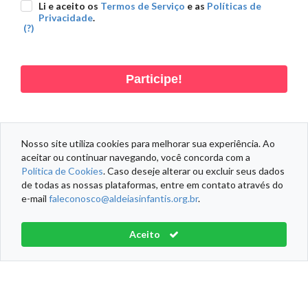
Li e aceito os
Termos de Serviço
e as
Políticas de
Privacidade
.
(?)
Participe!
Nosso site utiliza cookies para melhorar sua experiência. Ao
aceitar ou continuar navegando, você concorda com a
DADOS PESSOAIS
DADOS DOAÇÃO
DADOS ENDEREÇO
Política de Cookies
. Caso deseje alterar ou excluir seus dados
de todas as nossas plataformas, entre em contato através do
e-mail
faleconosco@aldeiasinfantis.org.br
.
Informações Fiscais
Política de Cookies
Termos de Serviço
Aceito
Aldeias Infantis SOS Brasil® Todos os direitos reservados