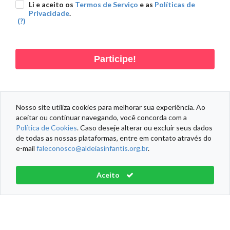
Li e aceito os
Termos de Serviço
e as
Políticas de
Privacidade
.
(?)
Participe!
Nosso site utiliza cookies para melhorar sua experiência. Ao
aceitar ou continuar navegando, você concorda com a
DADOS PESSOAIS
DADOS DOAÇÃO
DADOS ENDEREÇO
Política de Cookies
. Caso deseje alterar ou excluir seus dados
de todas as nossas plataformas, entre em contato através do
e-mail
faleconosco@aldeiasinfantis.org.br
.
Informações Fiscais
Política de Cookies
Termos de Serviço
Aceito
Aldeias Infantis SOS Brasil® Todos os direitos reservados