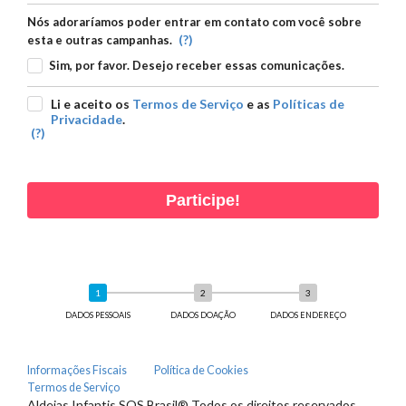
Nós adoraríamos poder entrar em contato com você sobre
(?)
esta e outras campanhas.
Sim, por favor. Desejo receber essas comunicações.
Li e aceito os
Termos de Serviço
e as
Políticas de
Privacidade
.
(?)
Participe!
DADOS PESSOAIS
DADOS DOAÇÃO
DADOS ENDEREÇO
Informações Fiscais
Política de Cookies
Termos de Serviço
Aldeias Infantis SOS Brasil® Todos os direitos reservados