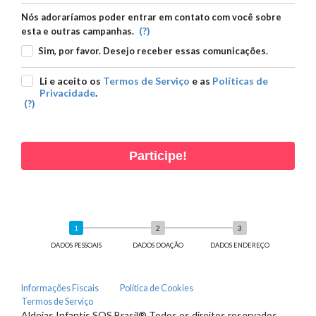
Nós adoraríamos poder entrar em contato com você sobre
(?)
esta e outras campanhas.
Sim, por favor. Desejo receber essas comunicações.
Li e aceito os
Termos de Serviço
e as
Políticas de
Privacidade
.
(?)
Participe!
DADOS PESSOAIS
DADOS DOAÇÃO
DADOS ENDEREÇO
Informações Fiscais
Política de Cookies
Termos de Serviço
Aldeias Infantis SOS Brasil® Todos os direitos reservados