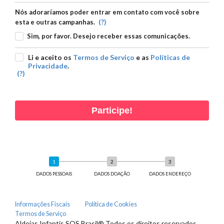
Nós adoraríamos poder entrar em contato com você sobre
(?)
esta e outras campanhas.
Sim, por favor. Desejo receber essas comunicações.
Li e aceito os
Termos de Serviço
e as
Políticas de
Privacidade
.
(?)
Participe!
DADOS PESSOAIS
DADOS DOAÇÃO
DADOS ENDEREÇO
Informações Fiscais
Política de Cookies
Termos de Serviço
Aldeias Infantis SOS Brasil® Todos os direitos reservados